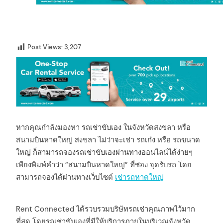
Post Views:
3,207
หากคุณกำลังมองหา รถเช่าขับเอง ในจังหวัดสงขลา หรือ
สนามบินหาดใหญ่ สงขลา ไม่ว่าจะเช่า รถเก๋ง หรือ รถขนาด
ใหญ่ ก็สามารถจองรถเช่าขับเองผ่านทางออนไลน์ได้ง่ายๆ
เพียงพิมพ์คำว่า “สนามบินหาดใหญ่” ที่ช่อง จุดรับรถ โดย
สามารถจองได้ผ่านทางเว็บไซต์
เช่ารถหาดใหญ่
Rent Connected ได้รวบรวมบริษัทรถเช่าคุณภาพไว้มาก
ที่สุด โดยรถเช่าขับเองที่มีให้บริการภายในบริเวณจังหวัด