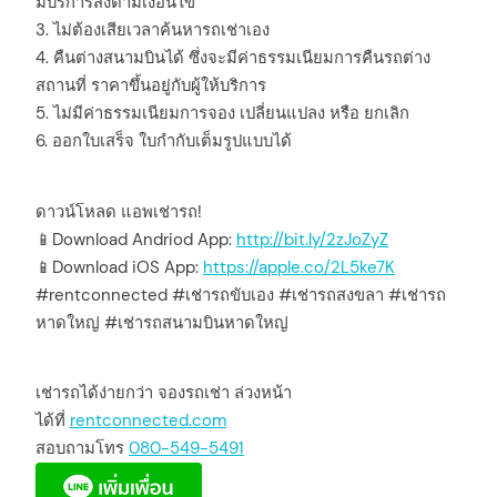
มีบริการส่งตามเงื่อนไข
3. ไม่ต้องเสียเวลาค้นหารถเช่าเอง
4. คืนต่างสนามบินได้ ซึ่งจะมีค่าธรรมเนียมการคืนรถต่าง
สถานที่ ราคาขึ้นอยู่กับผู้ให้บริการ
5. ไม่มีค่าธรรมเนียมการจอง เปลี่ยนแปลง หรือ ยกเลิก
6. ออกใบเสร็จ ใบกำกับเต็มรูปแบบได้
ดาวน์โหลด แอพเช่ารถ!
📱Download Andriod App:
http://bit.ly/2zJoZyZ
📱Download iOS App:
https://apple.co/2L5ke7K
#rentconnected #เช่ารถขับเอง #เช่ารถสงขลา #เช่ารถ
หาดใหญ่ #เช่ารถสนามบินหาดใหญ่
เช่ารถได้ง่ายกว่า จองรถเช่า ล่วงหน้า
ได้ที่
rentconnected.com
สอบถามโทร
080-549-5491