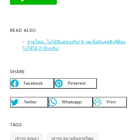
READ ALSO
หาดใหญ่...ไม่ได้มีแค่ของกิน! 5 จุดเช็คอินสุดฮิปที่ต้อง
ไปให้ได้ ถ้ามีรถขับ!
SHARE
Facebook
Pinterest
Twitter
Whatsapp
Print
TAGS
เช่ารถ สงขลา
เช่ารถ สนามบินหาดใหญ่