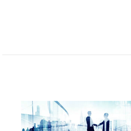
arch
: