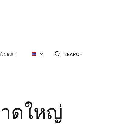
่อโฆษณา
SEARCH
หาดใหญ่