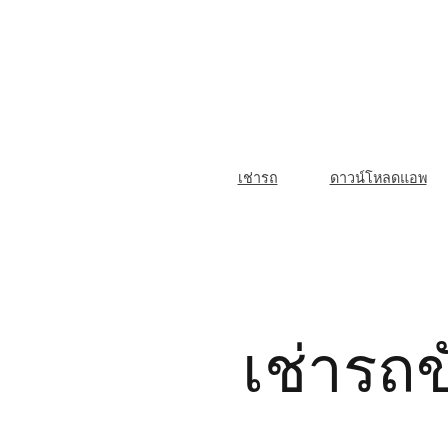
Skip
to
content
M
เช่ารถ
ดาวน์โหลดแอพ
a
i
n
N
เช่ารถ
a
v