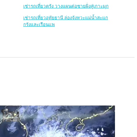
เช่ารถเที่ยวตรัง วางแผนต่อชายฝั่งสู่เกาะมุก
เช่ารถเที่ยวอุทัยธานี ล่องจังหวะแม่น้ำสะแก
กรังและเรือนแพ