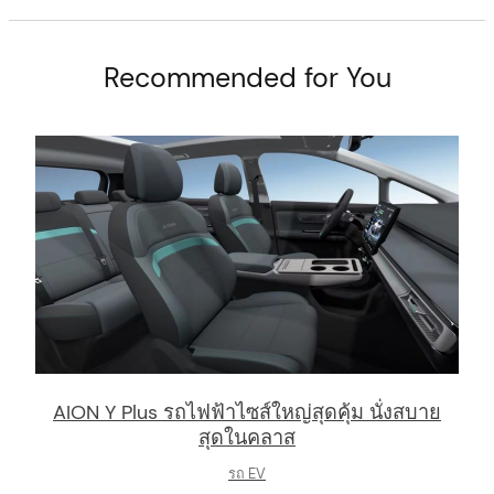
Recommended for You
arch
:
AION Y Plus รถไฟฟ้าไซส์ใหญ่สุดคุ้ม นั่งสบาย
สุดในคลาส
รถ EV