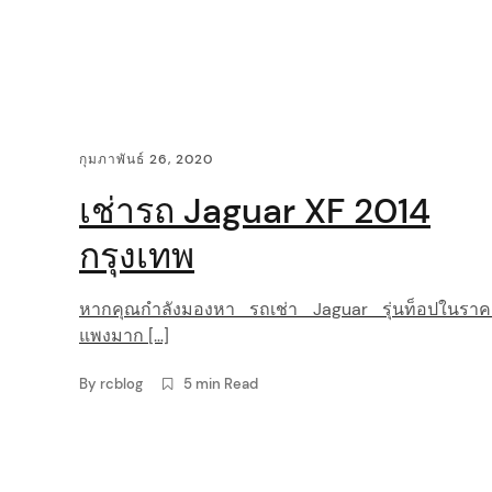
i
g
a
C
กุมภาพันธ์ 26, 2020
t
o
เช่ารถ Jaguar XF 2014
i
n
กรุงเทพ
o
t
หากคุณกำลังมองหา รถเช่า Jaguar รุ่นท็อปในราค
n
e
แพงมาก […]
n
By
rcblog
5 min Read
t