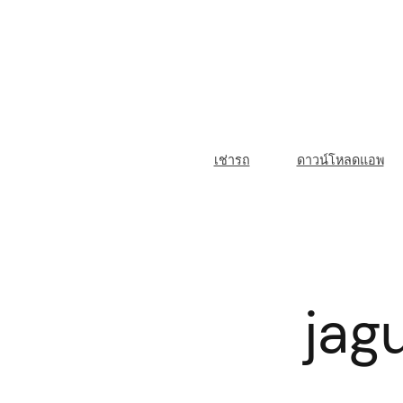
Skip
to
content
M
เช่ารถ
ดาวน์โหลดแอพ
a
i
n
N
jag
a
v