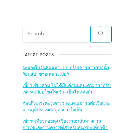
S
Search
for:
i
d
LATEST POSTS
e
ระนองในวันที่ฝนมา: วางทริปเช่ารถจากบ่อน้ำ
ร้อนสู่ป่าชายเลนกะเปอร์
b
เที่ยวเชียงคาน ไม่ได้มีแค่ถนนคนเดิน: วางทริป
เช่ารถเลียบโขงให้เช้า–เย็นไหลต่อกัน
a
ก่อนถึงเกาะตะรุเตา: วางแผนเช่ารถต่อเรือและ
r
อ่านภูมิประเทศสตูลอย่างใจเย็น
เช่ารถเที่ยวดอยตุง เชียงราย: เส้นทางสวน
กาแฟและงานคราฟต์สำหรับคนชอบเที่ยวช้า