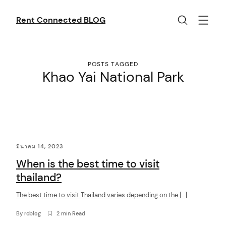
Skip
to
Rent Connected BLOG
content
POSTS TAGGED
Khao Yai National Park
C
มีนาคม 14, 2023
o
When is the best time to visit
n
thailand?
t
The best time to visit Thailand varies depending on the […]
e
n
By
rcblog
2 min Read