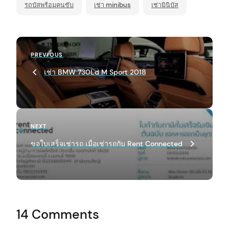
รถบัสพร้อมคนขับ
เช่า minibus
เช่ามินิบัส
P
Previous
PREVIOUS
o
Post
เช่า BMW 730Ld M Sport 2018
s
t
n
a
Next
NEXT
Post
v
ขอใบเสร็จเช่ารถ เมื่อเช่ารถกับ Rent Connected
i
g
a
t
14 Comments
i