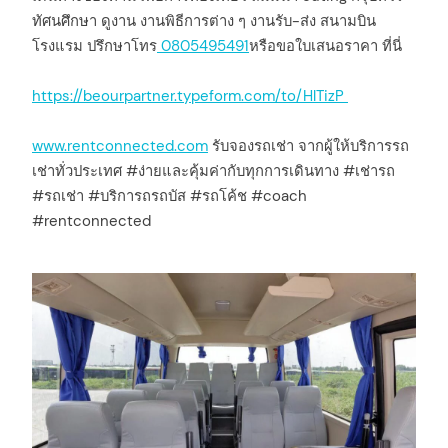
ทัศนศึกษา ดูงาน งานพิธีการต่าง ๆ งานรับ-ส่ง สนามบิน
โรงแรม ปรึกษาโทร
0805495491
หรือขอใบเสนอราคา ที่นี่
https://beourpartner.typeform.com/to/HlTizP
www.rentconnected.com
รับจองรถเช่า จากผู้ให้บริการรถ
เช่าทั่วประเทศ #ง่ายและคุ้มค่ากับทุกการเดินทาง #เช่ารถ
#รถเช่า #บริการถรถบัส #รถโค้ช #coach
#rentconnected