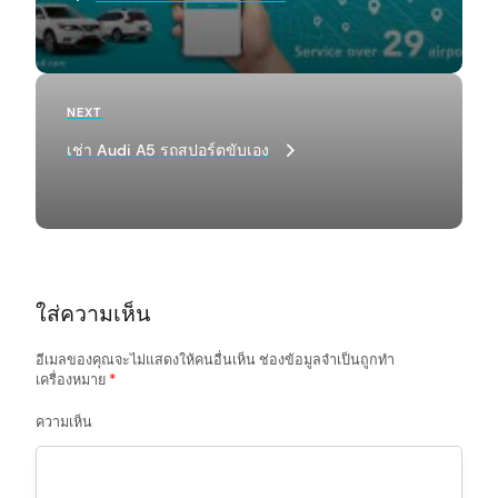
s
t
n
a
Next
NEXT
Post
v
เช่า Audi A5 รถสปอร์ตขับเอง
i
g
a
t
ใส่ความเห็น
i
o
อีเมลของคุณจะไม่แสดงให้คนอื่นเห็น
ช่องข้อมูลจำเป็นถูกทำ
arch
เครื่องหมาย
*
:
n
ความเห็น