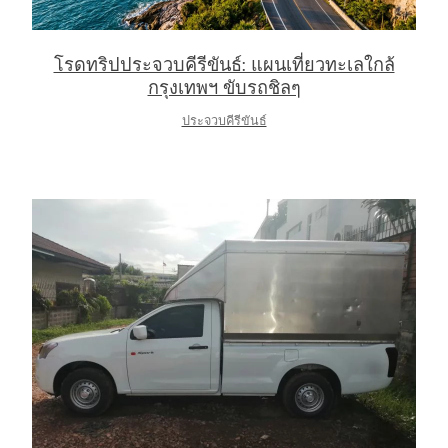
โรดทริปประจวบคีรีขันธ์: แผนเที่ยวทะเลใกล้
กรุงเทพฯ ขับรถชิลๆ
ประจวบคีรีขันธ์