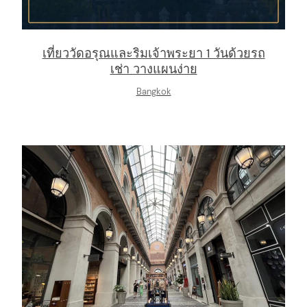
เที่ยววัดอรุณและริมเจ้าพระยา 1 วันด้วยรถ
เช่า วางแผนง่าย
Bangkok