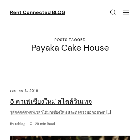
Skip
to
Rent Connected BLOG
content
POSTS TAGGED
Payaka Cake House
C
เมษายน 3, 2019
o
5 คาเฟ่เชียงใหม่ สไตล์วินเทจ
n
t
รู้สึกคึกคักทุกทีเวลาได้มาเชียงใหม่ และกิจกรรมอีกอย่างท […]
e
By
rcblog
29 min Read
n