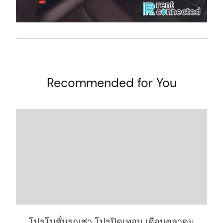
Recommended for You
arch
:
โปรโมชั่นรถเช่า โปรปิดเทอม เดือนตุลาคม