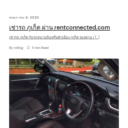
C
พฤษภาคม 6, 2020
o
เช่ารถ ภูเก็ต ผ่าน rentconnected.com
n
t
เช่ารถ ภูเก็ต รับรถสนามบินหรือตัวเมือง ภูเก็ต จองผ่าน r […]
e
By
rcblog
5 min Read
n
t