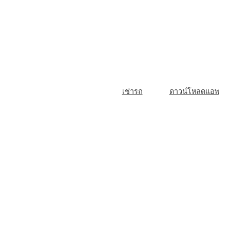
Skip
to
content
M
เช่ารถ
ดาวน์โหลดแอพ
a
i
n
N
a
v