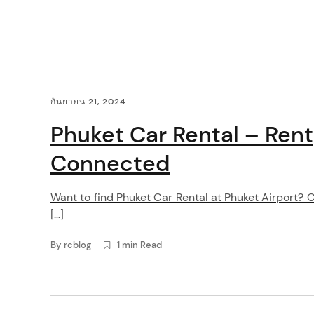
i
g
a
C
กันยายน 21, 2024
t
o
Phuket Car Rental – Rent
i
n
Connected
o
t
Want to find Phuket Car Rental at Phuket Airport? C
n
e
[…]
n
By
rcblog
1 min Read
arch
t
: