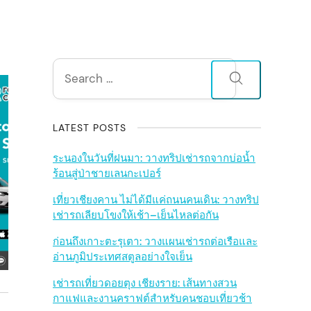
S
Search
for:
i
d
LATEST POSTS
e
ระนองในวันที่ฝนมา: วางทริปเช่ารถจากบ่อน้ำ
ร้อนสู่ป่าชายเลนกะเปอร์
b
เที่ยวเชียงคาน ไม่ได้มีแค่ถนนคนเดิน: วางทริป
เช่ารถเลียบโขงให้เช้า–เย็นไหลต่อกัน
a
ก่อนถึงเกาะตะรุเตา: วางแผนเช่ารถต่อเรือและ
r
อ่านภูมิประเทศสตูลอย่างใจเย็น
เช่ารถเที่ยวดอยตุง เชียงราย: เส้นทางสวน
กาแฟและงานคราฟต์สำหรับคนชอบเที่ยวช้า