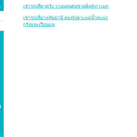
เช่ารถเที่ยวตรัง วางแผนต่อชายฝั่งสู่เกาะมุก
เช่ารถเที่ยวอุทัยธานี ล่องจังหวะแม่น้ำสะแก
กรังและเรือนแพ