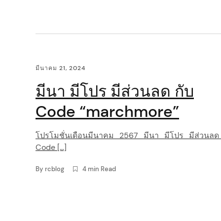
มีนาคม 21, 2024
มีนา มีโปร มีส่วนลด กับ
Code “marchmore”
โปรโมชั่นเดือนมีนาคม 2567 มีนา มีโปร มีส่วนลด
Code […]
By
rcblog
4 min Read
arch