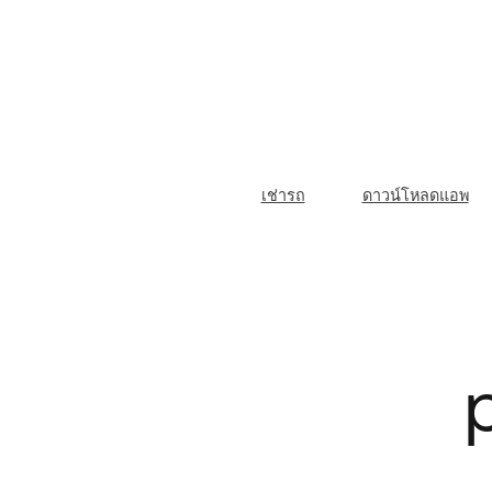
Skip
to
content
M
เช่ารถ
ดาวน์โหลดแอพ
a
i
n
N
a
v