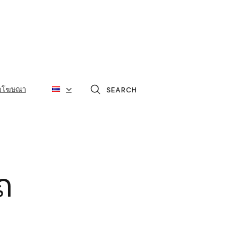
่อโฆษณา
SEARCH
ถ