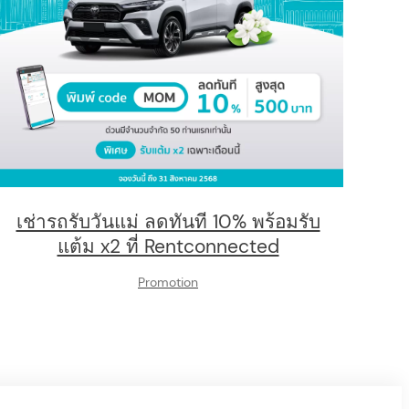
เช่ารถรับวันแม่ ลดทันที 10% พร้อมรับ
แต้ม x2 ที่ Rentconnected
Promotion