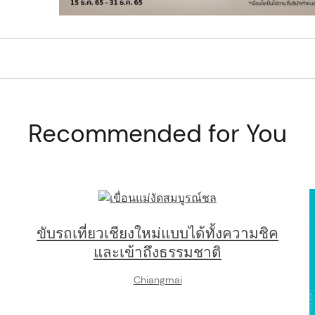
Recommended for You
ขับรถเที่ยวเชียงใหม่แบบได้ทั้งความชิค
และเข้าถึงธรรมชาติ
Chiangmai