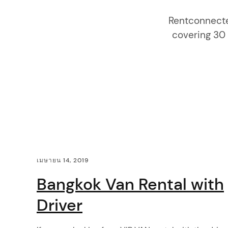
i
Rentconnecte
g
covering 30 a
a
t
i
o
C
n
เมษายน 14, 2019
o
Bangkok Van Rental with
n
Driver
t