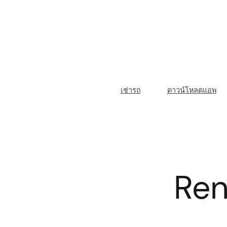
Skip
to
content
M
เช่ารถ
ดาวน์โหลดแอพ
a
i
n
N
Ren
a
v