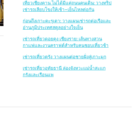
b
เที่ยวเชียงคาน ไม่ได้มีแค่ถนนคนเดิน: วางทริป
เช่ารถเลียบโขงให้เช้า–เย็นไหลต่อกัน
a
ก่อนถึงเกาะตะรุเตา: วางแผนเช่ารถต่อเรือและ
r
อ่านภูมิประเทศสตูลอย่างใจเย็น
เช่ารถเที่ยวดอยตุง เชียงราย: เส้นทางสวน
กาแฟและงานคราฟต์สำหรับคนชอบเที่ยวช้า
เช่ารถเที่ยวตรัง วางแผนต่อชายฝั่งสู่เกาะมุก
เช่ารถเที่ยวอุทัยธานี ล่องจังหวะแม่น้ำสะแก
กรังและเรือนแพ