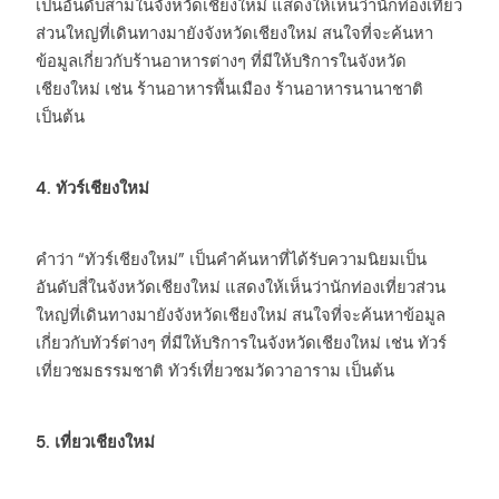
เป็นอันดับสามในจังหวัดเชียงใหม่ แสดงให้เห็นว่านักท่องเที่ยว
ส่วนใหญ่ที่เดินทางมายังจังหวัดเชียงใหม่ สนใจที่จะค้นหา
ข้อมูลเกี่ยวกับร้านอาหารต่างๆ ที่มีให้บริการในจังหวัด
เชียงใหม่ เช่น ร้านอาหารพื้นเมือง ร้านอาหารนานาชาติ
เป็นต้น
4. ทัวร์เชียงใหม่
คำว่า “ทัวร์เชียงใหม่” เป็นคำค้นหาที่ได้รับความนิยมเป็น
อันดับสี่ในจังหวัดเชียงใหม่ แสดงให้เห็นว่านักท่องเที่ยวส่วน
ใหญ่ที่เดินทางมายังจังหวัดเชียงใหม่ สนใจที่จะค้นหาข้อมูล
เกี่ยวกับทัวร์ต่างๆ ที่มีให้บริการในจังหวัดเชียงใหม่ เช่น ทัวร์
เที่ยวชมธรรมชาติ ทัวร์เที่ยวชมวัดวาอาราม เป็นต้น
5. เที่ยวเชียงใหม่