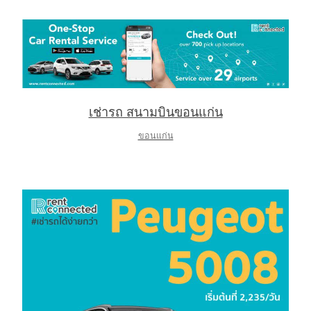
เช่ารถ สนามบินขอนแก่น
ขอนแก่น