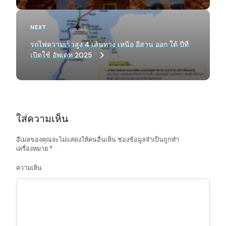
n
a
Next
NEXT
Post
v
รถไฟความเร็วสูง 4 เส้นทาง เหนือ อีสาน ออก ใต้ ปีที่
เปิดใช้ อัพเดท 2025
i
g
a
t
ใส่ความเห็น
i
o
อีเมลของคุณจะไม่แสดงให้คนอื่นเห็น
ช่องข้อมูลจำเป็นถูกทำ
เครื่องหมาย
*
n
ความเห็น