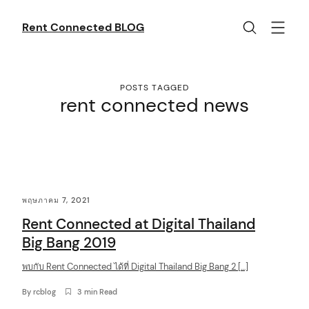
Skip
to
Rent Connected BLOG
content
POSTS TAGGED
rent connected news
C
พฤษภาคม 7, 2021
o
Rent Connected at Digital Thailand
n
Big Bang 2019
t
พบกับ Rent Connected ได้ที่ Digital Thailand Big Bang 2 […]
e
n
By
rcblog
3 min Read