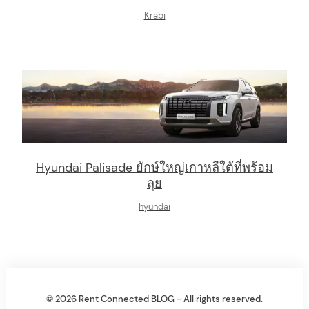
Krabi
Hyundai Palisade ยักษ์ใหญ่เกาหลีใต้ที่พร้อม
ลุย
hyundai
© 2026 Rent Connected BLOG - All rights reserved.