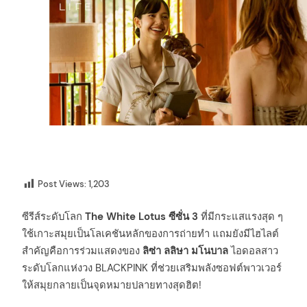
Post Views:
1,203
ซีรีส์ระดับโลก
The White Lotus ซีซั่น 3
ที่มีกระแสแรงสุด ๆ
ใช้เกาะสมุยเป็นโลเคชันหลักของการถ่ายทำ แถมยังมีไฮไลต์
สำคัญคือการร่วมแสดงของ
ลิซ่า ลลิษา มโนบาล
ไอดอลสาว
ระดับโลกแห่งวง BLACKPINK ที่ช่วยเสริมพลังซอฟต์พาวเวอร์
ให้สมุยกลายเป็นจุดหมายปลายทางสุดฮิต!