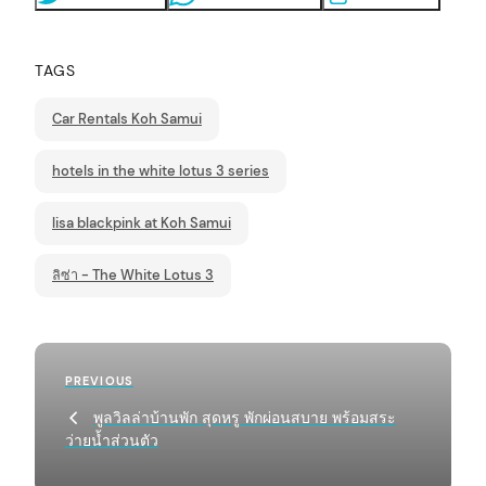
TAGS
Car Rentals Koh Samui
hotels in the white lotus 3 series
arch
lisa blackpink at Koh Samui
:
ลิซ่า - The White Lotus 3
P
Previous
PREVIOUS
o
Post
พูลวิลล่าบ้านพัก สุดหรู พักผ่อนสบาย พร้อมสระ
s
ว่ายน้ำส่วนตัว
t