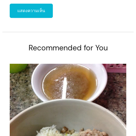
Recommended for You