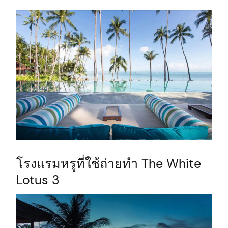
โรงแรมหรูที่ใช้ถ่ายทำ The White
Lotus 3