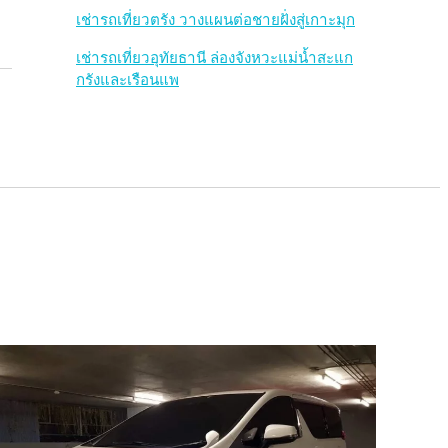
เช่ารถเที่ยวตรัง วางแผนต่อชายฝั่งสู่เกาะมุก
เช่ารถเที่ยวอุทัยธานี ล่องจังหวะแม่น้ำสะแก
กรังและเรือนแพ