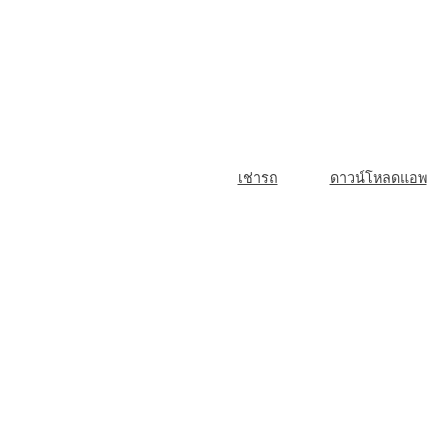
Skip
to
content
M
เช่ารถ
ดาวน์โหลดแอพ
a
i
n
N
a
v