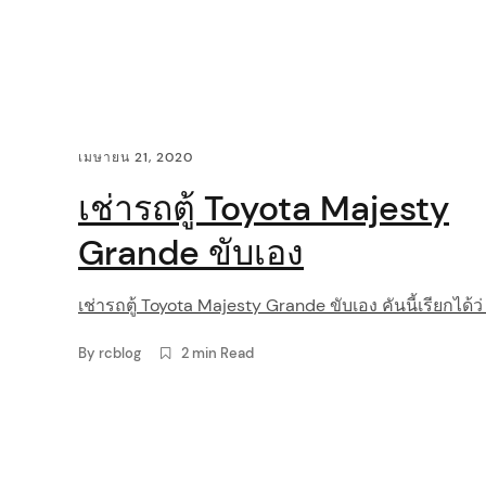
i
g
a
C
เมษายน 21, 2020
t
o
เช่ารถตู้ Toyota Majesty
i
n
Grande ขับเอง
o
t
เช่ารถตู้ Toyota Majesty Grande ขับเอง คันนี้เรียกได้ว่ 
n
e
By
rcblog
2 min Read
n
t
arch
: