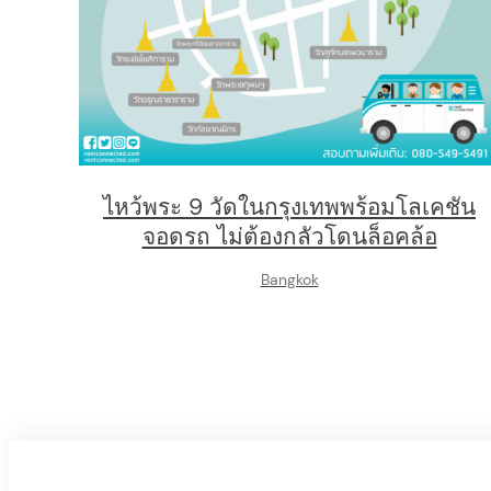
ไหว้พระ 9 วัดในกรุงเทพพร้อมโลเคชัน
จอดรถ ไม่ต้องกลัวโดนล็อคล้อ
Bangkok