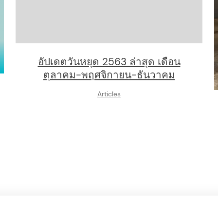
อัปเดตวันหยุด 2563 ล่าสุด เดือน
ตุลาคม-พฤศจิกายน-ธันวาคม
Articles