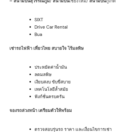
– สนามบินสุวรรณภูมิ
/
สนามบิน
เชียงใหม่/
สนามบิน
ภูเก็ต
SIXT
Drive Car Rental
Bua
เช่ารถไฟฟ้า เที่ยวไทย สบายใจ ไร้มลพิษ
ประหยัดค่าน้ำมัน
ลดมลพิษ
เงียบสงบ ขับขี่สบาย
เทคโนโลยีล้ำสมัย
ฟังก์ชั่นครบครัน
จองรถล่วงหน้า เตรียมตัวให้พร้อม
ตรวจสอบรุ่นรถ ราคา และเงื่อนไขการเช่า