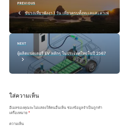
Previous
PREVIOUS
o
Post
ขับรถเที่ยวพังงา 1 วัน เที่ยวครบทั้งทะเลและคาเฟ่
s
t
n
a
Next
NEXT
Post
v
ผู้ผลิตแบตเตอรี่ EV หลักๆ ในประเทศไทยในปี 2567
i
g
a
t
ใส่ความเห็น
i
o
อีเมลของคุณจะไม่แสดงให้คนอื่นเห็น
ช่องข้อมูลจำเป็นถูกทำ
เครื่องหมาย
*
n
ความเห็น