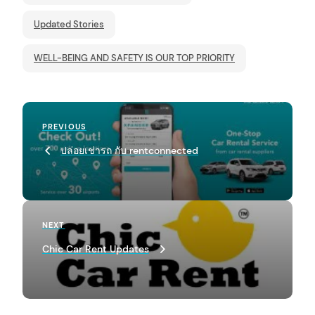
Updated Stories
WELL-BEING AND SAFETY IS OUR TOP PRIORITY
P
Previous
PREVIOUS
o
Post
arch
ปล่อยเช่ารถ กับ rentconnected
s
:
t
n
a
Next
NEXT
Post
v
Chic Car Rent Updates
i
g
a