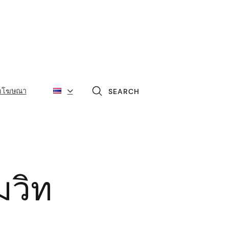
่อโฆษณา
SEARCH
มวิท