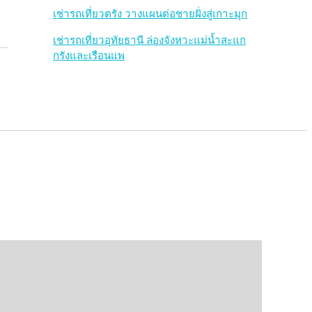
เช่ารถเที่ยวตรัง วางแผนต่อชายฝั่งสู่เกาะมุก
เช่ารถเที่ยวอุทัยธานี ล่องจังหวะแม่น้ำสะแก
กรังและเรือนแพ