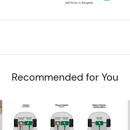
Recommended for You