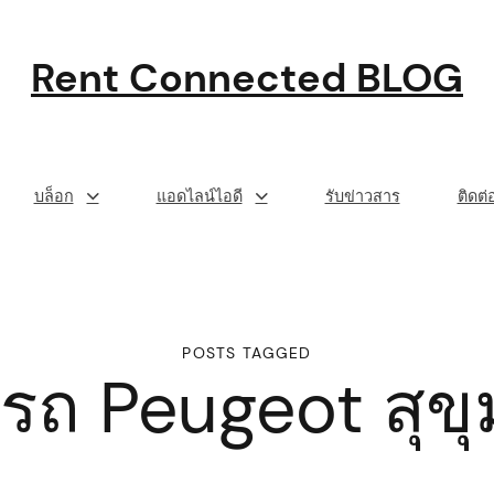
Rent Connected BLOG
บล็อก
แอดไลน์ไอดี
รับข่าวสาร
ติดต
POSTS TAGGED
ารถ Peugeot สุขุ