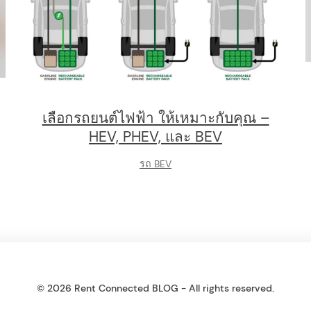
เลือกรถยนต์ไฟฟ้า ให้เหมาะกับคุณ –
HEV, PHEV, และ BEV
รถ BEV
© 2026 Rent Connected BLOG - All rights reserved.