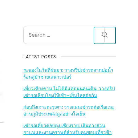
S
Search
for:
i
d
LATEST POSTS
e
ระนองในวันที่ฝนมา: วางทริปเช่ารถจากบ่อน้ำ
ร้อนสู่ป่าชายเลนกะเปอร์
b
เที่ยวเชียงคาน ไม่ได้มีแค่ถนนคนเดิน: วางทริป
เช่ารถเลียบโขงให้เช้า–เย็นไหลต่อกัน
a
ก่อนถึงเกาะตะรุเตา: วางแผนเช่ารถต่อเรือและ
r
อ่านภูมิประเทศสตูลอย่างใจเย็น
เช่ารถเที่ยวดอยตุง เชียงราย: เส้นทางสวน
กาแฟและงานคราฟต์สำหรับคนชอบเที่ยวช้า