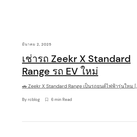
i
g
a
C
มีนาคม 2, 2025
t
o
เช่ารถ Zeekr X Standard
i
n
Range รถ EV ใหม่
o
t
🚗 Zeekr X Standard Range เป็นรถยนต์ไฟฟ้ารุ่นใหม [
n
e
By
rcblog
6 min Read
n
t