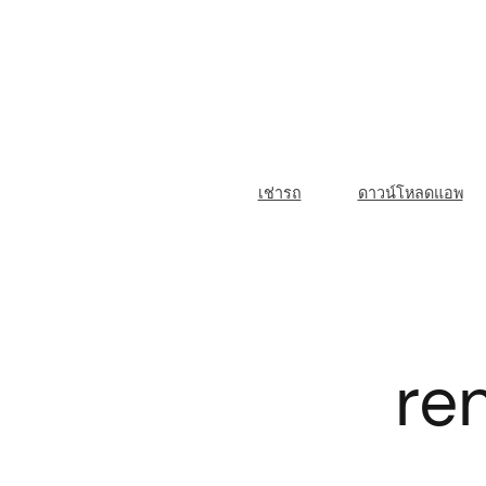
Skip
to
content
M
เช่ารถ
ดาวน์โหลดแอพ
a
i
n
N
ren
a
v