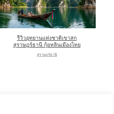
รีวิวอุทยานแห่งชาติเขาสก
สุราษฎร์ธานี กุ้ยหลินเมืองไทย
สุราษฎร์ธานี