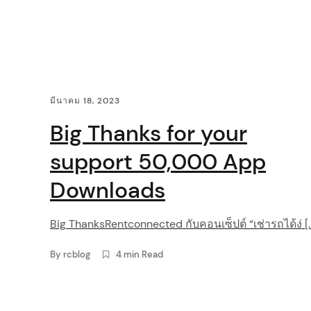
i
g
a
C
มีนาคม 18, 2023
t
o
Big Thanks for your
i
n
support 50,000 App
o
t
Downloads
n
e
Big ThanksRentconnected กับคอนเซ็ปต์ “เช่ารถได้ง่ [
n
By
rcblog
4 min Read
t
arch
: