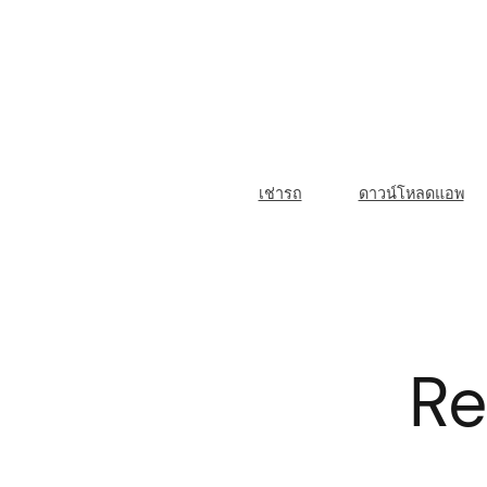
Skip
to
content
M
เช่ารถ
ดาวน์โหลดแอพ
a
i
n
N
Re
a
v