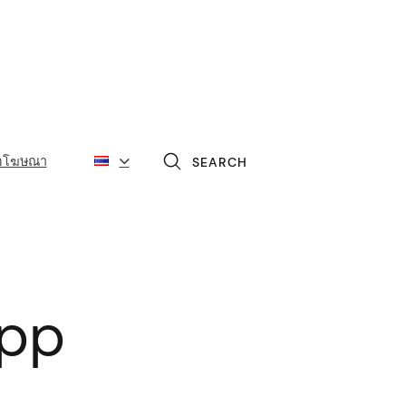
่อโฆษณา
SEARCH
App