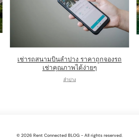
เช่ารถสนามบินลำปาง ราคาถูกจองรถ
เช่าคุณภาพได้ง่ายๆ
ลำปาง
© 2026 Rent Connected BLOG - All rights reserved.