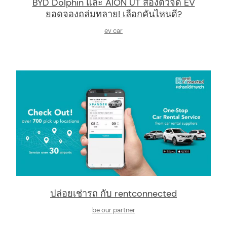
BYD Dolphin และ AION UT สองตัวจี๊ด EV
ยอดจองถล่มทลาย! เลือกคันไหนดี?
ev car
ปล่อยเช่ารถ กับ rentconnected
be our partner