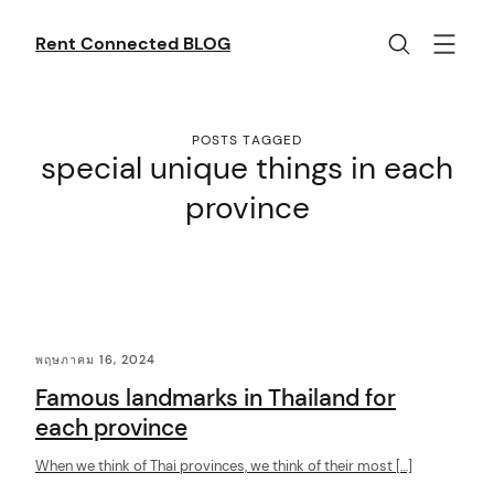
Skip
to
Rent Connected BLOG
content
POSTS TAGGED
special unique things in each
province
C
พฤษภาคม 16, 2024
o
Famous landmarks in Thailand for
n
each province
t
When we think of Thai provinces, we think of their most […]
e