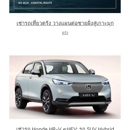
เช่ารถเที่ยวตรัง วางแผนต่อชายฝั่งสู่เกาะมุก
ตรัง
เช่ารถ Honda HR-V e:HEV: รถ SUV Hybrid