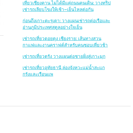
b
เที่ยวเชียงคาน ไม่ได้มีแค่ถนนคนเดิน: วางทริป
เช่ารถเลียบโขงให้เช้า–เย็นไหลต่อกัน
a
ก่อนถึงเกาะตะรุเตา: วางแผนเช่ารถต่อเรือและ
r
อ่านภูมิประเทศสตูลอย่างใจเย็น
เช่ารถเที่ยวดอยตุง เชียงราย: เส้นทางสวน
กาแฟและงานคราฟต์สำหรับคนชอบเที่ยวช้า
เช่ารถเที่ยวตรัง วางแผนต่อชายฝั่งสู่เกาะมุก
เช่ารถเที่ยวอุทัยธานี ล่องจังหวะแม่น้ำสะแก
กรังและเรือนแพ