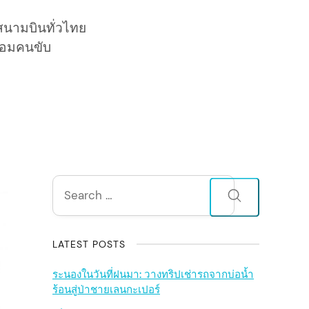
สนามบินทั่วไทย
ร้อมคนขับ
S
Search
for:
i
d
LATEST POSTS
e
ระนองในวันที่ฝนมา: วางทริปเช่ารถจากบ่อน้ำ
ร้อนสู่ป่าชายเลนกะเปอร์