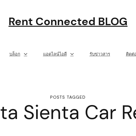
Rent Connected BLOG
บล็อก
แอดไลน์ไอดี
รับข่าวสาร
ติดต
POSTS TAGGED
ta Sienta Car R