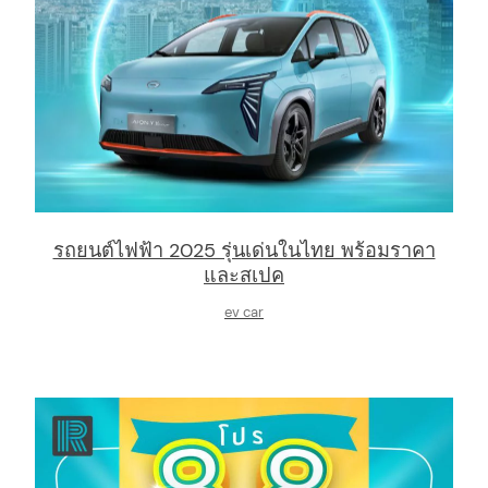
รถยนต์ไฟฟ้า 2025 รุ่นเด่นในไทย พร้อมราคา
และสเปค
ev car
arch