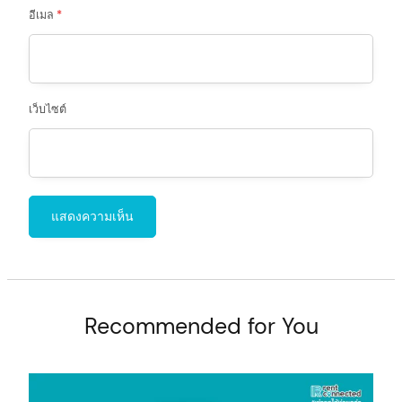
อีเมล
*
เว็บไซต์
Recommended for You