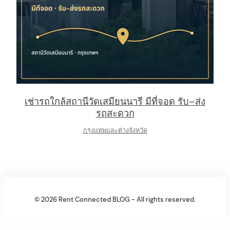
เช่ารถใกล้สถานีวัดเสมียนนารี มีที่จอด รับ–ส่ง
รถสะดวก
กรุงแทพและต่างจังหวัด
© 2026 Rent Connected BLOG - All rights reserved.