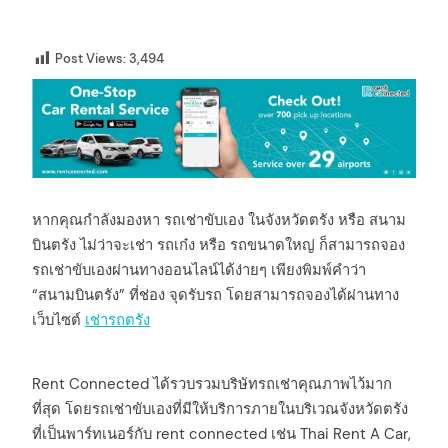
Post Views:
3,494
หากคุณกำลังมองหา รถเช่าขับเอง ในจังหวัดตรัง หรือ สนาม
บินตรัง ไม่ว่าจะเช่า รถเก๋ง หรือ รถขนาดใหญ่ ก็สามารถจอง
รถเช่าขับเองผ่านทางออนไลน์ได้ง่ายๆ เพียงพิมพ์คำว่า
“สนามบินตรัง” ที่ช่อง จุดรับรถ โดยสามารถจองได้ผ่านทาง
เว็บไซต์
เช่ารถตรัง
Rent Connected ได้รวบรวมบริษัทรถเช่าคุณภาพไว้มาก
ที่สุด โดยรถเช่าขับเองที่มีให้บริการภายในบริเวณจังหวัดตรัง
ที่เป็นพาร์ทเนอร์กับ rent connected เช่น Thai Rent A Car,