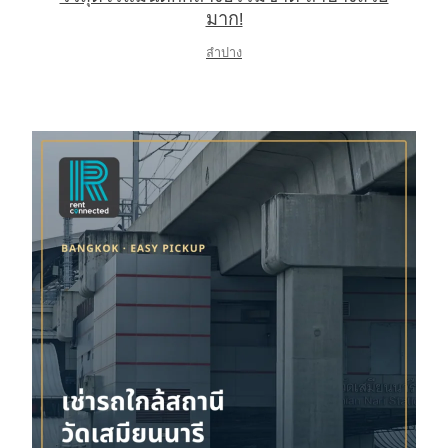
มาก!
ลำปาง