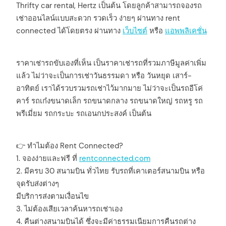
Thrifty car rental, Hertz เป็นต้น โดยลูกค้าสามารถจองรถ
เช่าออนไลน์แบบสะดวก รวดเร็ว ง่ายๆ ผ่านทาง rent
connected ได้โดยตรง ผ่านทาง
เว็บไซต์
หรือ
แอพพลิเคชั่น
ราคาเช่ารถขับเองที่เห็น เป็นราคาเช่ารถที่รวมภาษีมูลค่าเพิ่ม
แล้ว ไม่ว่าจะเป็นการเช่าวันธรรมดา หรือ วันหยุด เสาร์-
อาทิตย์ เราได้รวบรวมรถเช่าไว้มากมาย ไม่ว่าจะเป็นรถอีโค่
คาร์ รถเก๋งขนาดเล็ก รถขนาดกลาง รถขนาดใหญ่ รถหรู รถ
พรีเมี่ยม รถกระบะ รถเอนกประสงค์ เป็นต้น
👉 ทำไมต้อง Rent Connected?
1. จองง่ายและฟรี ที่
rentconnected.com
2. มีครบ 30 สนามบิน ทั่วไทย รับรถที่เคาเตอร์สนามบิน หรือ
จุดรับส่งต่างๆ
มีบริการส่งตามเงื่อนไข
3. ไม่ต้องเสียเวลาค้นหารถเช่าเอง
4. คืนต่างสนามบินได้ ซึ่งจะมีค่าธรรมเนียมการคืนรถต่าง