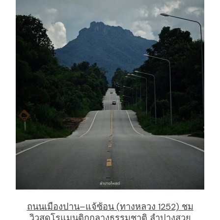
ถนนเมืองปาน–แจ้ซ้อน (ทางหลวง 1252) ชม
วิวสุดโรแมนติกกลางธรรมชาติ ลำปางสวย