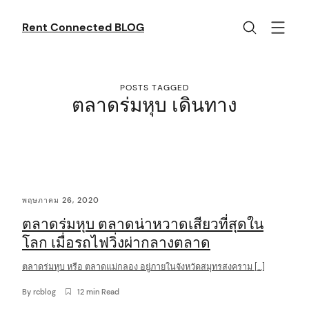
Skip
to
Rent Connected BLOG
content
POSTS TAGGED
ตลาดร่มหุบ เดินทาง
C
พฤษภาคม 26, 2020
o
ตลาดร่มหุบ ตลาดน่าหวาดเสียวที่สุดใน
n
โลก เมื่อรถไฟวิ่งผ่ากลางตลาด
t
ตลาดร่มหุบ หรือ ตลาดแม่กลอง อยู่ภายในจังหวัดสมุทรสงคราม […]
e
n
By
rcblog
12 min Read