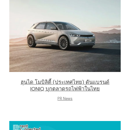
arch
:
ฮุนได โมบิลิตี้ (ประเทศไทย) ดันแบรนด์
IONIQ บุกตลาดรถไฟฟ้าในไทย
PR News