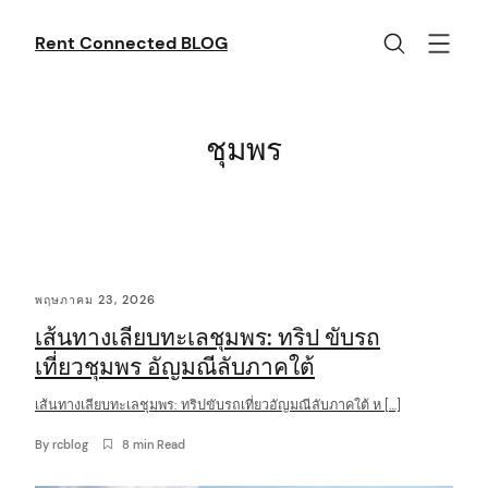
Skip
to
Rent Connected BLOG
content
ชุมพร
C
พฤษภาคม 23, 2026
o
เส้นทางเลียบทะเลชุมพร: ทริป ขับรถ
n
เที่ยวชุมพร อัญมณีลับภาคใต้
t
เส้นทางเลียบทะเลชุมพร: ทริปขับรถเที่ยวอัญมณีลับภาคใต้ ห […]
e
n
By
rcblog
8 min Read
t