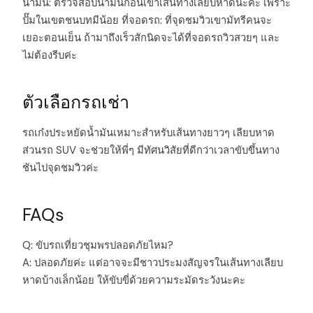
น้ำมัน: ตรวจสอบน้ำมันก่อนเข้าเส้นทางเลียบหาดนะคะ เพราะ
ปั๊มในเขตชนบทมีน้อย ที่จอดรถ: ที่จุดชมวิวเขามัทรีคนจะ
เยอะตอนเย็น ถ้ามาถึงเร็วสักนิดจะได้ที่จอดรถวิวสวยๆ และ
ไม่ต้องรีบค่ะ
ตัวเลือกรถเช่า
รถเก๋งประหยัดน้ำมันเหมาะสำหรับเส้นทางยาวๆ เลียบหาด
ส่วนรถ SUV จะช่วยให้พี่ๆ มีทัศนวิสัยที่ดีกว่าเวลาขับขึ้นทาง
ชันไปจุดชมวิวค่ะ
FAQs
Q: ขับรถเที่ยวชุมพรปลอดภัยไหม?
A: ปลอดภัยค่ะ แต่อาจจะมีชาวประมงสัญจรในเส้นทางเลียบ
หาดบ้างเล็กน้อย ให้ขับขี่ด้วยความระมัดระวังนะคะ