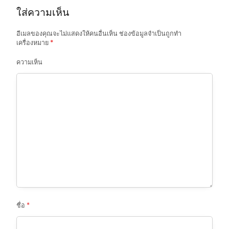
t
ใส่ความเห็น
i
o
อีเมลของคุณจะไม่แสดงให้คนอื่นเห็น
ช่องข้อมูลจำเป็นถูกทำ
เครื่องหมาย
*
n
ความเห็น
ชื่อ
*