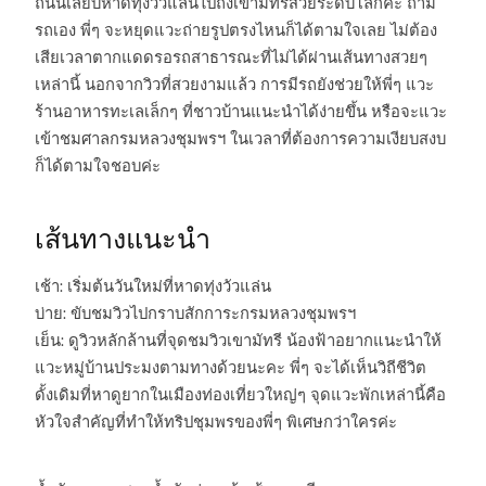
ถนนเลียบหาดทุ่งวัวแล่นไปถึงเขามัทรีสวยระดับโลกค่ะ ถ้ามี
รถเอง พี่ๆ จะหยุดแวะถ่ายรูปตรงไหนก็ได้ตามใจเลย ไม่ต้อง
เสียเวลาตากแดดรอรถสาธารณะที่ไม่ได้ผ่านเส้นทางสวยๆ
เหล่านี้ นอกจากวิวที่สวยงามแล้ว การมีรถยังช่วยให้พี่ๆ แวะ
ร้านอาหารทะเลเล็กๆ ที่ชาวบ้านแนะนำได้ง่ายขึ้น หรือจะแวะ
เข้าชมศาลกรมหลวงชุมพรฯ ในเวลาที่ต้องการความเงียบสงบ
ก็ได้ตามใจชอบค่ะ
เส้นทางแนะนำ
เช้า: เริ่มต้นวันใหม่ที่หาดทุ่งวัวแล่น
บ่าย: ขับชมวิวไปกราบสักการะกรมหลวงชุมพรฯ
เย็น: ดูวิวหลักล้านที่จุดชมวิวเขามัทรี น้องฟ้าอยากแนะนำให้
แวะหมู่บ้านประมงตามทางด้วยนะคะ พี่ๆ จะได้เห็นวิถีชีวิต
ดั้งเดิมที่หาดูยากในเมืองท่องเที่ยวใหญ่ๆ จุดแวะพักเหล่านี้คือ
หัวใจสำคัญที่ทำให้ทริปชุมพรของพี่ๆ พิเศษกว่าใครค่ะ