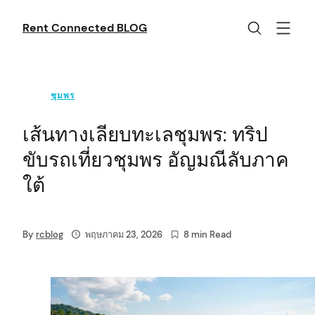
Skip
to
Rent Connected BLOG
content
ชุมพร
เส้นทางเลียบทะเลชุมพร: ทริป
ขับรถเที่ยวชุมพร อัญมณีลับภาค
ใต้
By
rcblog
พฤษภาคม 23, 2026
8 min Read