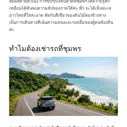
สัมผัสด้วยตัวเอง การขับรถเลียบหาดที่ชุมพรให้ความรู้สึก
เหมือนได้ค้นพบความลับของภาคใต้ค่ะ พี่ๆ จะได้เห็นทะเล
อ่าวไทยที่ใสสะอาด ตัดกับสีเขียวของต้นไม้สองข้างทาง
เป็นการเดินทางที่เน้นความสงบและรอยยิ้มของผู้คนท้องถิ่น
ค่ะ
ทำไมต้องเช่ารถที่ชุมพร