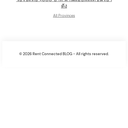
ตัง
All Provinces
© 2026 Rent Connected BLOG - All rights reserved.