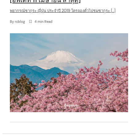
พยากรณ์ซากุระ ญี่ปุ่น ประจำปี 2019 ใครจองตั๋วไปชมซากุระ […]
By
rcblog
4 min Read