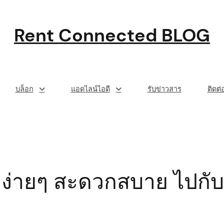
Rent Connected BLOG
บล็อก
แอดไลน์ไอดี
รับข่าวสาร
ติดต
ุ่น ง่ายๆ สะดวกสบาย ไปกับ