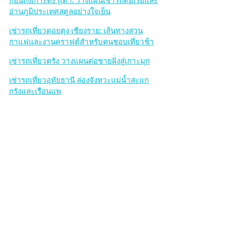
ก่อนถึงเกาะตะรุเตา: วางแผนเช่ารถต่อเรือและ
r
อ่านภูมิประเทศสตูลอย่างใจเย็น
เช่ารถเที่ยวดอยตุง เชียงราย: เส้นทางสวน
กาแฟและงานคราฟต์สำหรับคนชอบเที่ยวช้า
เช่ารถเที่ยวตรัง วางแผนต่อชายฝั่งสู่เกาะมุก
เช่ารถเที่ยวอุทัยธานี ล่องจังหวะแม่น้ำสะแก
กรังและเรือนแพ