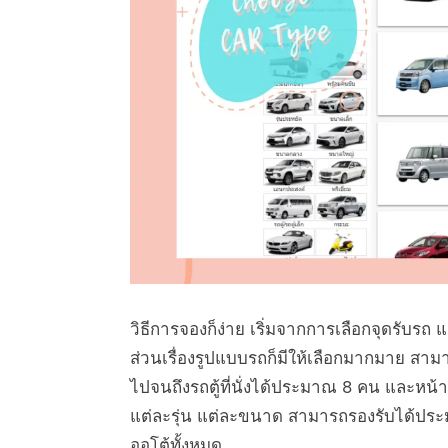
วิธีการจองก็ง่าย เริ่มจากการเลือกจุดรับรถ
ส่วนเรื่องรูปแบบรถก็มีให้เลือกมากมาย สามา
ไปจนถึงรถตู้ที่นั่งได้ประมาณ 8 คน และห
แต่ละรุ่น แต่ละขนาด สามารถรองรับได้ประม
ออโต้ทั้งหมด