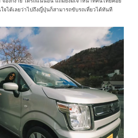
 จองก็ง่าย ได้รถแน่นอน แถมยังมีเจ้าหน้าที่คนไทยคอย
จได้เลยว่าไปถึงญี่ปุ่นก็สามารถขับรถเที่ยวได้ทันที