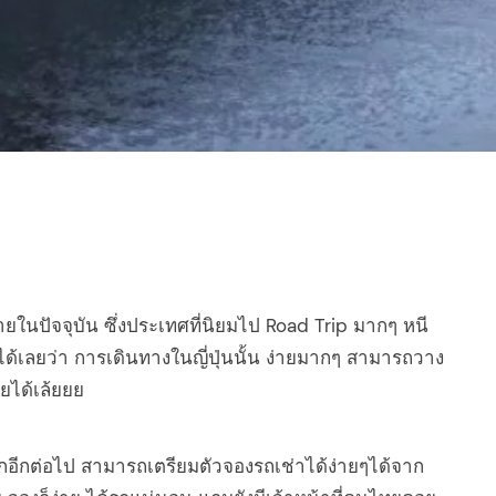
ลายในปัจจุบัน ซึ่งประเทศที่นิยมไป Road Trip มากๆ หนี
ด้เลยว่า การเดินทางในญี่ปุ่นนั้น ง่ายมากๆ สามารถวาง
ยได้เล้ยยย
งยากอีกต่อไป สามารถเตรียมตัวจองรถเช่าได้ง่ายๆได้จาก