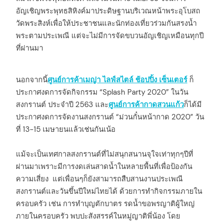
อัญเชิญพระพุทธสิหิงค์มาประดิษฐานบริเวณหน้าพระอุโบสถ
วัดพระสิงห์เพื่อให้ประชาชนและนักท่องเที่ยวร่วมกันสรงน้ำ
พระตามประเพณี แต่จะไม่มีการจัดขบวนอัญเชิญเหมือนทุกปี
ที่ผ่านมา
นอกจากนี้
ศูนย์การค้าเมญ่า ไลฟ์สไตล์ ช้อปปิ้ง เซ็นเตอร์
ก็
ประกาศงดการจัดกิจกรรม “Splash Party 2020” ในวัน
สงกรานต์ ประจำปี 2563 และ
ศูนย์การค้ากาดสวนแก้ว
ก็ได้มี
ประกาศงดการจัดงานสงกรานต์ “ม่วนกั๋นหน้ากาด 2020” วัน
ที่ 13-15 เมษายนแล้วเช่นกันเน้อ
แม้จะเป็นเทศกาลสงกรานต์ที่ไม่สนุกสนานจุใจเท่าทุกๆปีที่
ผ่านมาเพราะมีการงดเล่นสาดน้ำในหลายพื้นที่เพื่อป้องกัน
ความเสี่ยง แต่เพื่อนๆก็ยังสามารถสืบสานงานประเพณี
สงกรานต์และวันขึ้นปีใหม่ไทยได้ ด้วยการทำกิจกรรมภายใน
ครอบครัว เช่น การทำบุญตักบาตร รดน้ำขอพรญาติผู้ใหญ่
ภายในครอบครัว พบปะสังสรรค์ในหมู่ญาติพี่น้อง โดย