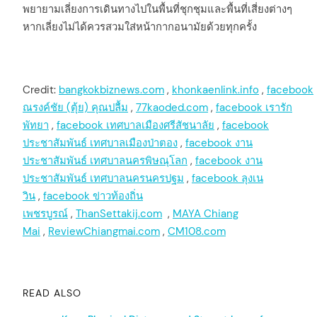
พยายามเลี่ยงการเดินทางไปในพื้นที่ชุกชุมและพื้นที่เสี่ยงต่างๆ
หากเลี่ยงไม่ได้ควรสวมใส่หน้ากากอนามัยด้วยทุกครั้ง
Credit:
bangkokbiznews.com
,
khonkaenlink.info
,
facebook
ณรงค์ชัย (ตุ้ย) คุณปลื้ม
,
77kaoded.com
,
facebook เรารัก
พัทยา
,
facebook เทศบาลเมืองศรีสัชนาลัย
,
facebook
ประชาสัมพันธ์ เทศบาลเมืองป่าตอง
,
facebook งาน
ประชาสัมพันธ์ เทศบาลนครพิษณุโลก
,
facebook งาน
ประชาสัมพันธ์ เทศบาลนครนครปฐม
,
facebook ลุงเน
วิน
,
facebook ข่าวท้องถิ่น
เพชรบูรณ์
,
ThanSettakij.com
,
MAYA Chiang
Mai
,
ReviewChiangmai.com
,
CM108.com
READ ALSO