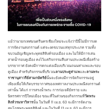
แม้ว่านายกเทศมนตรีนครเชียงใหม่จะแจ้งว่าปีนี้ไม่มีการงด
การจัดงานสงกรานต์ แต่จะงดขบวนแห่ทุกประเภท รวมทั้ง
ขบวนอัญเชิญพระพุทธสิหิงค์รอบเมือง และไม่ให้มีการเล่น
สาดน้ำรอบคูเมือง คงไว้แค่กิจกรรมสืบสานประเพณีเพื่อสร้าง
บรรยากาศ ยังคงมีการตกแต่งเมืองบริเวณถนนท่าแพและรอบ
คูเมือง สำหรับกิจกรรมที่บริเวณ
ลานประตูท่าแพ
และ
ลานพระ
ราชานุสาวรีย์สามกษัตริย์
นั้นจะยังคงมีการจัดกิจกรรมอยู่
เพียงเพื่อให้เกิดบรรยากาศของเทศกาลงานประเพณีสงกรานต์
เท่านั้น ได้แก่ การสรงน้ำพระ การก่อเจดีย์ทราย และ
นิทรรศการปีใหม่เมือง ขณะที่ในส่วนของกิจกรรมที่
วัดพระ
สิงห์วรมหาวิหาร
นั้น ในวันที่ 11 เม.ย. 63 จะมีการจัดงาน
สมโภชพระพุทธสิหิงค์ และในวันที่ 13 เม.ย. 63 จะมีการ