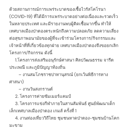
ด้วยสถานการณ์การแพร่ระบาดของเชื้อไวรัสโคโรนา
(COVID-19) ที่ได้มีการแพร่ระบาดอย่างต่อเนื่องและรวดเร็ว
ในหลายประเทศ และมีรายงานพบผู้ติดเชื้อมากขึ้น ทำให้
เทศบาลเมืองป่าตองตระหนักถึงความปลอดภัย ลดความเสี่ยง
ต่อสุขภาพอนามัยของผู้ที่จะเข้าร่วมโครงการ/กิจกรรมและ
เจ้าหน้าที่ที่เกี่ยวข้องทุกฝ่าย เทศบาลเมืองป่าตองจึงขอยกเลิก
โครงการ/กิจกรรม ดังนี้
1.โครงการส่งเสริมอนุรักษ์ศาสนา ศิลปวัฒนธรรม จารีต
ประเพณี และภูมิปัญญาท้องถิ่น
– งานสมโภชราชปาทานุสรณ์ (ยกเว้นพิธีการทาง
ศาสนา)
– งานวันสงกรานต์
2. โครงการค่ายซัมเมอร์แคมป์
3. โครงการแข่งกีฬาภายในสานสัมพันธ์ ศูนย์พัฒนาเด็ก
เล็กเทศบาลเมืองป่าตอง เกมส์ ครั้งที่ 1
4. งานท่องเที่ยววิถีไทย ชุมชนหาดป่าตอง-ชุมชนบ้านโคก
มะขาม