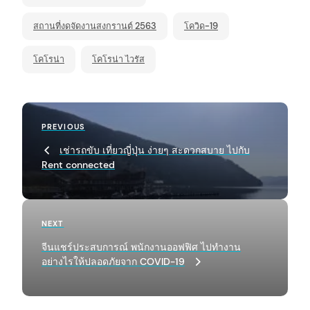
สถานที่งดจัดงานสงกรานต์ 2563
โควิด-19
โคโรน่า
โคโรน่า ไวรัส
P
Previous
PREVIOUS
o
Post
เช่ารถขับ เที่ยวญี่ปุ่น ง่ายๆ สะดวกสบาย ไปกับ
s
Rent connected
t
n
a
Next
NEXT
Post
v
จีนแชร์ประสบการณ์ พนักงานออฟฟิศ ไปทำงาน
อย่างไรให้ปลอดภัยจาก COVID-19
i
g