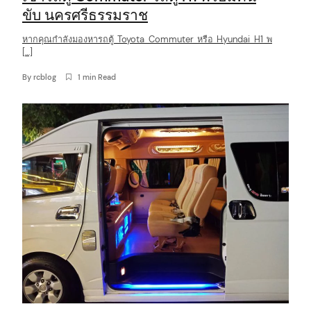
ขับ นครศรีธรรมราช
หากคุณกำลังมองหารถตู้ Toyota Commuter หรือ Hyundai H1 พ
[…]
By
rcblog
1 min Read
arch
: