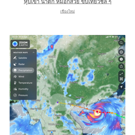
หุบเขา น้ำตก หมอกสวย ขับเที่ยวชิล ๆ
เชียงใหม่