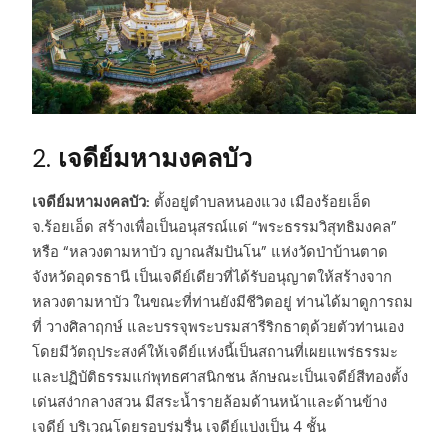
2.
เจดีย์มหามงคลบัว
เจดีย์มหามงคลบัว:
ตั้งอยู่ตำบลหนองแวง เมืองร้อยเอ็ด
จ.ร้อยเอ็ด สร้างเพื่อเป็นอนุสรณ์แด่ “พระธรรมวิสุทธิมงคล”
หรือ “หลวงตามหาบัว ญาณสัมปันโน” แห่งวัดป่าบ้านตาด
จังหวัดอุดรธานี เป็นเจดีย์เดียวที่ได้รับอนุญาตให้สร้างจาก
หลวงตามหาบัว ในขณะที่ท่านยังมีชีวิตอยู่ ท่านได้มาดูการถม
ที่ วางศิลาฤกษ์ และบรรจุพระบรมสารีริกธาตุด้วยตัวท่านเอง
โดยมีวัตถุประสงค์ให้เจดีย์แห่งนี้เป็นสถานที่เผยแพร่ธรรมะ
และปฏิบัติธรรมแก่พุทธศาสนิกชน ลักษณะเป็นเจดีย์สีทองตั้ง
เด่นสง่ากลางสวน มีสระน้ำรายล้อมด้านหน้าและด้านข้าง
เจดีย์ บริเวณโดยรอบร่มรื่น เจดีย์แบ่งเป็น 4 ชั้น