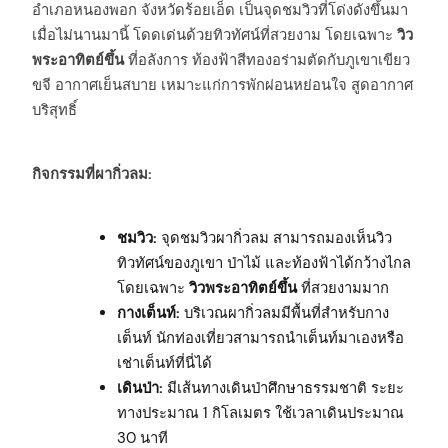
อำเภอหนองพอก จังหวัดร้อยเอ็ด เป็นจุดชมวิวที่โด่งดังขึ้นมา
เมื่อไม่นานมานี้ โดดเด่นด้วยทิวทัศน์ที่สวยงาม โดยเฉพาะ
วิว
พระอาทิตย์ขึ้น
ที่อลังการ ท้องฟ้าสีทองอร่ามตัดกับภูเขาเขียว
ขจี อากาศเย็นสบาย เหมาะแก่การพักผ่อนหย่อนใจ สูดอากาศ
บริสุทธิ์
กิจกรรมที่ผากิ่วลม:
ชมวิว:
จุดชมวิวผากิ่วลม สามารถมองเห็นวิว
ทิวทัศน์ของภูเขา ป่าไม้ และท้องฟ้าได้กว้างไกล
โดยเฉพาะ
วิวพระอาทิตย์ขึ้น
ที่สวยงามมาก
กางเต็นท์:
บริเวณผากิ่วลมมีพื้นที่สำหรับกาง
เต็นท์ นักท่องเที่ยวสามารถนำเต็นท์มาเองหรือ
เช่าเต็นท์ที่นี่ได้
เดินป่า:
มีเส้นทางเดินป่าศึกษาธรรมชาติ ระยะ
ทางประมาณ 1 กิโลเมตร ใช้เวลาเดินประมาณ
30 นาที