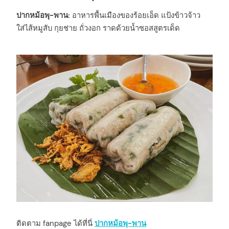
ปากหม้อพุ-พาน:
อาหารพื้นเมืองของร้อยเอ็ด แป้งข้าวจ้าว
ใส่ไส้หมูสับ กุยช่าย ถั่วงอก ราดด้วยน้ำซอสสูตรเด็ด
ติดตาม fanpage ได้ที่นี่
ปากหม้อพุ-พาน