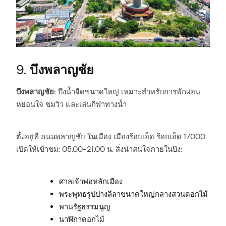
9.
บึงพลาญชัย
บึงพลาญชัย:
บึงน้ำจืดขนาดใหญ่ เหมาะสำหรับการพักผ่อน
หย่อนใจ ชมวิว และเล่นกีฬาทางน้ำ
ตั้งอยู่ที่ ถนนพลาญชัย ในเมือง เมืองร้อยเอ็ด ร้อยเอ็ด 17000
เปิดให้เข้าชม: 05.00-21.00 น. สิ่งน่าสนใจภายในบึง:
ศาลเจ้าพ่อหลักเมือง
พระพุทธรูปปางลีลาขนาดใหญ่กลางสวนดอกไม้
พานรัฐธรรมนูญ
นาฬิกาดอกไม้