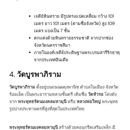
เจดีย์หินทราย มีรูปทรงแปดเหลี่ยม กว้าง 101
เมตร ยาว 101 เมตร (ตามชื่อจังหวัด) สูง 109
เมตร แบ่งเป็น 7 ชั้น
ตกแต่งด้วยหินทรายธรรมชาติ จากปากช่อง
จังหวัดนครราชสีมา
ภายในองค์เจดีย์ประดิษฐานพระบรมสารีริกธาตุ
จากประเทศอินเดีย
4.
วัดบูรพาภิราม
วัดบูรพาภิราม
ตั้งอยู่บนถนนผดุงพานิช ตำบลในเมือง จังหวัด
ร้อยเอ็ด เป็นพระอารามหลวงชั้นตรี เดิมชื่อ
วัดหัวรอ
โด่งดัง
จาก
พระพุทธรัตนมงคลมหามุนี
หรือ
หลวงพ่อใหญ่
พระพุทธ
รูปปางประทานพรที่สูงที่สุดในประเทศไทย
พระพุทธรัตนมงคลมหามุนี
สร้างด้วยคอนกรีตเสริมเหล็ก มี