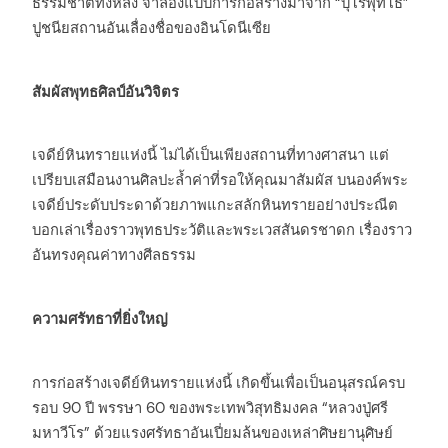
ธรรมชาติทั้งหลัง จำลองแบบการก่อสร้างมาจาก “บุโรพุทโธ”
ปูชนียสถานอันเลื่องชื่อของอินโดนีเซีย
สัมผัสพุทธศิลป์อันวิจิตร
เจดีย์หินทรายแห่งนี้ ไม่ได้เป็นเพียงสถานที่ทางศาสนา แต่
เปรียบเสมือนงานศิลปะล้ำค่าที่รอให้คุณมาสัมผัส บนองค์พระ
เจดีย์ประดับประดาด้วยภาพแกะสลักหินทรายอย่างประณีต
บอกเล่าเรื่องราวพุทธประวัติและพระเวสสันดรชาดก เรื่องราว
อันทรงคุณค่าทางศีลธรรม
ความศรัทธาที่ยิ่งใหญ่
การก่อสร้างเจดีย์หินทรายแห่งนี้ เกิดขึ้นเพื่อเป็นอนุสรณ์ครบ
รอบ 90 ปี พรรษา 60 ของพระเทพวิสุทธิมงคล “หลวงปู่ศรี
มหาวีโร” ด้วยแรงศรัทธาอันเปี่ยมล้นของเหล่าศิษยานุศิษย์