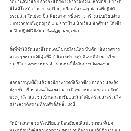
วัดบ้านสนามชัย อาจจะแตกต่างจากวัดทั่วไปเล็กน้อย เพราะที่
นี่ไม่มีโบสถ์ ศาลาการเปรียญ หรือแม้แต่เมรุ สถานที่ปฏิบัติ
ธรรมส่วนใหญ่จะเป็นเพียงอาคารชั่วคราว สร้างแบบเรียบง่าย
แต่ทว่ากลับดึงดูดญาติโยม ชาวบ้าน นักเรียน นักศึกษา ให้เข้า
มาฝึกปฏิบัติวิปัสสนากัมมัฏฐานอยู่เสมอ
สิ่งที่ทำให้วัดแห่งนี้โดดเด่นไม่เหมือนใคร นั่นคือ “นิทรรศการ
ถาวรพุทธประวัติหุ่นขี้ผึ้ง” นิทรรศการสุดพิเศษที่จำลองเรื่อง
ราวชีวิตของพระพุทธเจ้า ผ่านหุ่นขี้ผึ้งอันประณีตงดงาม
นอกจากหุ่นขี้ผึ้งแล้ว ยังมีภาพวาดที่เกี่ยวข้อง อาคาร และสิ่ง
ปลูกสร้างอื่นๆ ล้วนเป็นผลงานการปั้นของหลวงพ่ออุดมทรัพย์
พระลูกวัด และชาวบ้านสนามชัยและใกล้เคียง ร่วมแรงร่วมใจ
สร้างสรรค์สถานที่อันศักดิ์สิทธิ์แห่งนี้
วัดบ้านสนามชัย จึงเปรียบเสมือนอัญมณีแห่งชุมชน ที่เปิด
ประตูต้อนรับผู้แสวงหาความสงบ ผ่านกิจกรรมปฏิบัติธรรมอัน