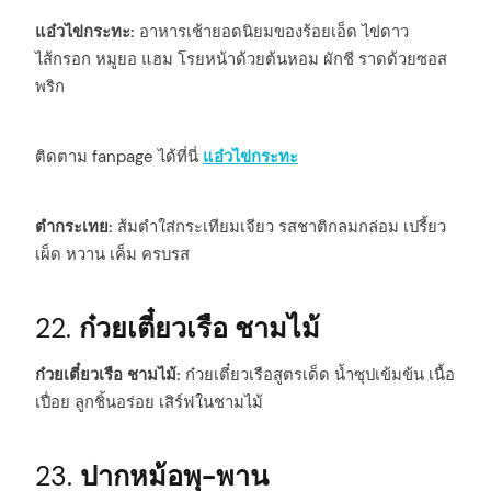
แอ๋วไข่กระทะ:
อาหารเช้ายอดนิยมของร้อยเอ็ด ไข่ดาว
ไส้กรอก หมูยอ แฮม โรยหน้าด้วยต้นหอม ผักชี ราดด้วยซอส
พริก
ติดตาม fanpage ได้ที่นี่
แอ๋วไข่กระทะ
ตำกระเทย:
ส้มตำใส่กระเทียมเจียว รสชาติกลมกล่อม เปรี้ยว
เผ็ด หวาน เค็ม ครบรส
22.
ก๋วยเตี๋ยวเรือ ชามไม้
ก๋วยเตี๋ยวเรือ ชามไม้:
ก๋วยเตี๋ยวเรือสูตรเด็ด น้ำซุปเข้มข้น เนื้อ
เปื่อย ลูกชิ้นอร่อย เสิร์ฟในชามไม้
23.
ปากหม้อพุ-พาน