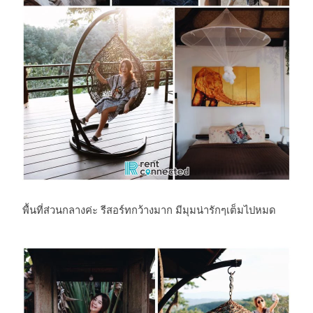
พื้นที่ส่วนกลางค่ะ รีสอร์ทกว้างมาก มีมุมน่ารักๆเต็มไปหมด