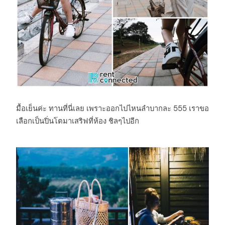
มื้อเย็นค่ะ ทานที่นี่เลย เพราะออกไปไหนลำบากละ 555 เราขอ
เลือกเป็นปิ่นโตมาเสริฟที่ห้อง ชิลๆไปอีก