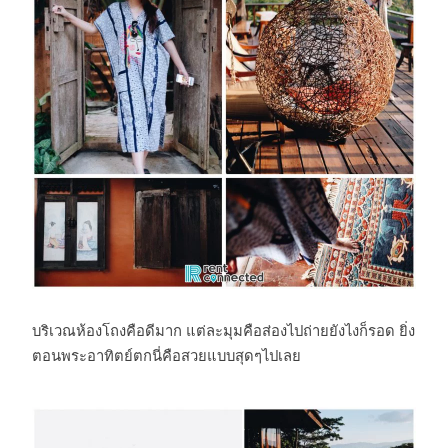
บริเวณห้องโถงคือดีมาก แต่ละมุมคือส่องไปถ่ายยังไงก็รอด ยิ่ง
ตอนพระอาทิตย์ตกนี่คือสวยแบบสุดๆไปเลย