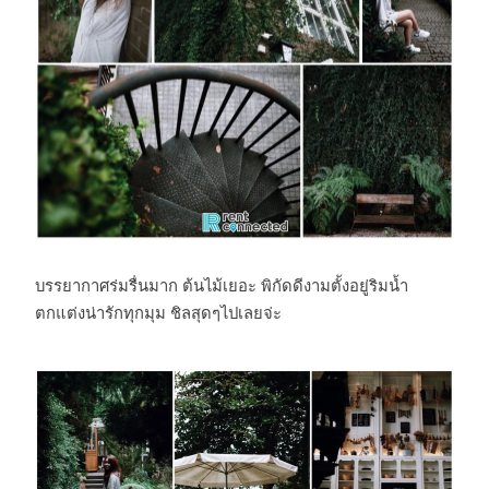
บรรยากาศร่มรื่นมาก ต้นไม้เยอะ พิกัดดีงามตั้งอยู่ริมน้ำ
ตกแต่งน่ารักทุกมุม ชิลสุดๆไปเลยจ่ะ