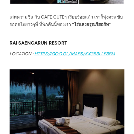
เสพความชิล กับ CAFE CUTEๆ เรียบร้อยแล้ว เราก็พุ่งตรง ขับ
รถต่อไปยาวๆที่ ที่พักคืนนี้ของเรา
“ไร่แสงอรุณรีสอร์ท”
RAI SAENGARUN RESORT
LOCATION :
HTTPS://GOO.GL/MAPS/KXGB3LLF8EM