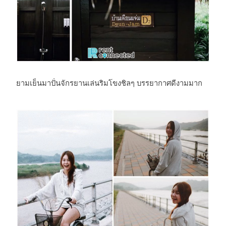
ยามเย็นมาปั่นจักรยานเล่นริมโขงชิลๆ บรรยากาศดีงามมาก