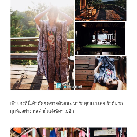
เจ้าของที่นี่เค้าตัดชุดขายด้วยนะ น่ารักทุกแบบเลย ผ้าดีมาก
มุมห้องทำงานเค้าก็แต่งชิคๆไปอีก