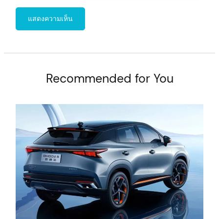
Recommended for You