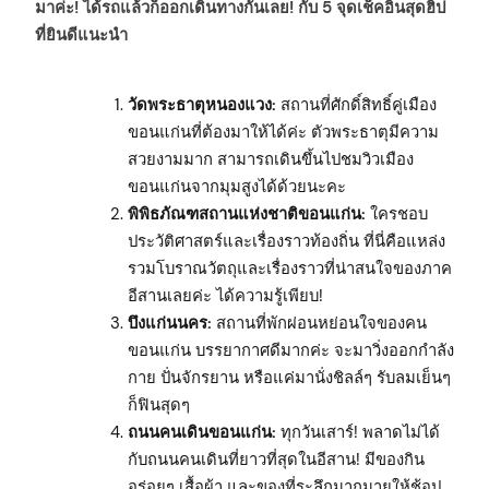
มาค่ะ! ได้รถแล้วก็ออกเดินทางกันเลย! กับ 5 จุดเช็คอินสุดฮิป
ที่ยินดีแนะนำ
วัดพระธาตุหนองแวง:
สถานที่ศักดิ์สิทธิ์คู่เมือง
ขอนแก่นที่ต้องมาให้ได้ค่ะ ตัวพระธาตุมีความ
สวยงามมาก สามารถเดินขึ้นไปชมวิวเมือง
ขอนแก่นจากมุมสูงได้ด้วยนะคะ
พิพิธภัณฑสถานแห่งชาติขอนแก่น:
ใครชอบ
ประวัติศาสตร์และเรื่องราวท้องถิ่น ที่นี่คือแหล่ง
รวมโบราณวัตถุและเรื่องราวที่น่าสนใจของภาค
อีสานเลยค่ะ ได้ความรู้เพียบ!
บึงแก่นนคร:
สถานที่พักผ่อนหย่อนใจของคน
ขอนแก่น บรรยากาศดีมากค่ะ จะมาวิ่งออกกำลัง
กาย ปั่นจักรยาน หรือแค่มานั่งชิลล์ๆ รับลมเย็นๆ
ก็ฟินสุดๆ
ถนนคนเดินขอนแก่น:
ทุกวันเสาร์! พลาดไม่ได้
กับถนนคนเดินที่ยาวที่สุดในอีสาน! มีของกิน
อร่อยๆ เสื้อผ้า และของที่ระลึกมากมายให้ช้อป