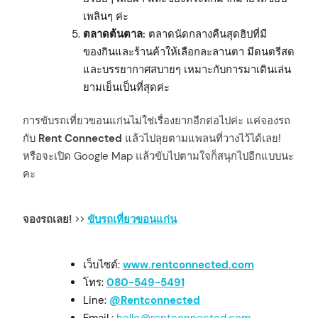
เพลินๆ ค่ะ
ตลาดต้นตาล:
ตลาดนัดกลางคืนสุดฮิปที่มี
ของกินและร้านค้าให้เลือกละลานตา มีดนตรีสด
และบรรยากาศสบายๆ เหมาะกับการมาเดินเล่น
ยามเย็นเป็นที่สุดค่ะ
การขับรถเที่ยวขอนแก่นไม่ใช่เรื่องยากอีกต่อไปค่ะ แค่จองรถ
กับ
Rent Connected
แล้วไปลุยตามแพลนที่วางไว้ได้เลย!
หรือจะเปิด Google Map แล้วขับไปตามใจก็สนุกไปอีกแบบนะ
คะ
จองรถเลย!
>>
ขับรถเที่ยวขอนแก่น
เว็บไซต์:
www.rentconnected.com
โทร:
080-549-5491
Line:
@Rentconnected