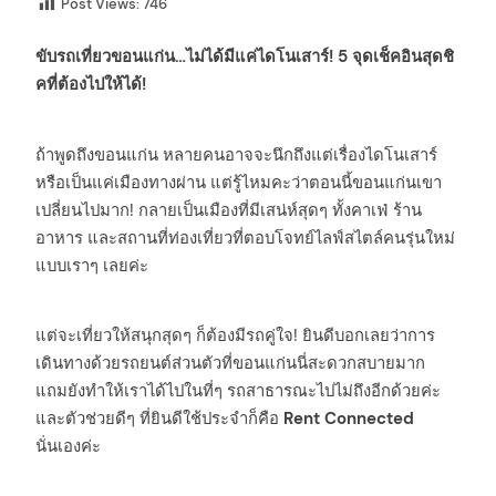
Post Views:
746
ขับรถเที่ยวขอนแก่น…ไม่ได้มีแค่ไดโนเสาร์! 5 จุดเช็คอินสุดชิ
คที่ต้องไปให้ได้!
ถ้าพูดถึงขอนแก่น หลายคนอาจจะนึกถึงแต่เรื่องไดโนเสาร์
หรือเป็นแค่เมืองทางผ่าน แต่รู้ไหมคะว่าตอนนี้ขอนแก่นเขา
เปลี่ยนไปมาก! กลายเป็นเมืองที่มีเสน่ห์สุดๆ ทั้งคาเฟ่ ร้าน
อาหาร และสถานที่ท่องเที่ยวที่ตอบโจทย์ไลฟ์สไตล์คนรุ่นใหม่
แบบเราๆ เลยค่ะ
แต่จะเที่ยวให้สนุกสุดๆ ก็ต้องมีรถคู่ใจ! ยินดีบอกเลยว่าการ
เดินทางด้วยรถยนต์ส่วนตัวที่ขอนแก่นนี่สะดวกสบายมาก
แถมยังทำให้เราได้ไปในที่ๆ รถสาธารณะไปไม่ถึงอีกด้วยค่ะ
และตัวช่วยดีๆ ที่ยินดีใช้ประจำก็คือ
Rent Connected
นั่นเองค่ะ