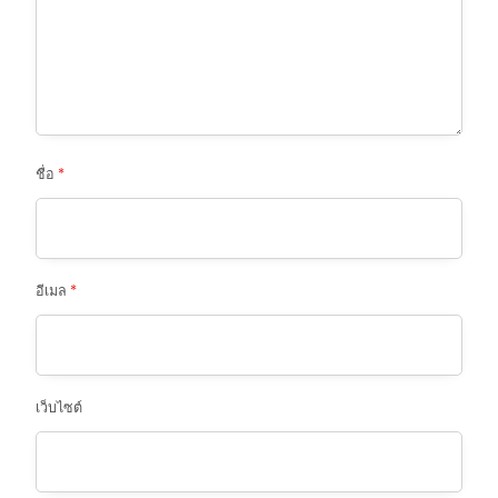
ชื่อ
*
อีเมล
*
เว็บไซต์