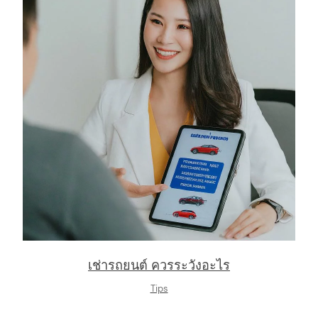
arch
:
เช่ารถยนต์ ควรระวังอะไร
Tips