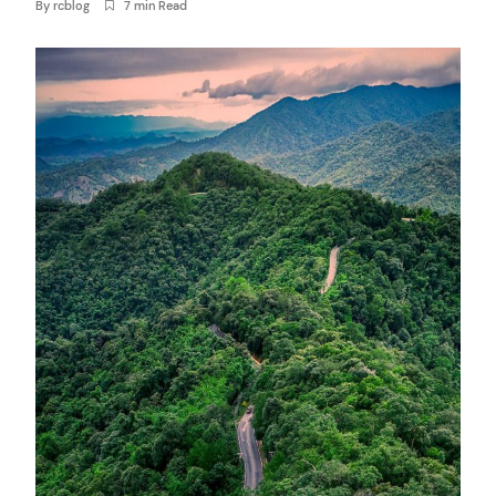
By
rcblog
7 min Read