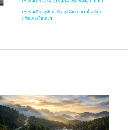
เช่ารถเที่ยวตรัง วางแผนต่อชายฝั่งสู่เกาะมุก
เช่ารถเที่ยวอุทัยธานี ล่องจังหวะแม่น้ำสะแก
กรังและเรือนแพ