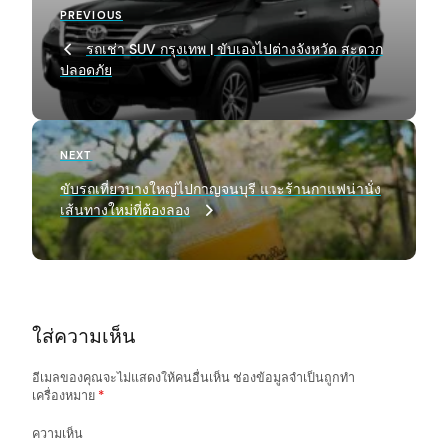
Previous
PREVIOUS
o
Post
รถเช่า SUV กรุงเทพ | ขับเองไปต่างจังหวัด สะดวก
s
ปลอดภัย
t
n
a
Next
NEXT
Post
v
ขับรถเที่ยวบางใหญ่ไปกาญจนบุรี แวะร้านกาแฟน่านั่ง
เส้นทางใหม่ที่ต้องลอง
i
g
a
t
ใส่ความเห็น
i
o
อีเมลของคุณจะไม่แสดงให้คนอื่นเห็น
ช่องข้อมูลจำเป็นถูกทำ
เครื่องหมาย
*
n
ความเห็น