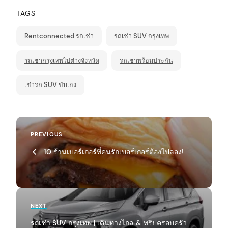
TAGS
Rentconnected รถเช่า
รถเช่า SUV กรุงเทพ
รถเช่ากรุงเทพไปต่างจังหวัด
รถเช่าพร้อมประกัน
เช่ารถ SUV ขับเอง
P
Previous
PREVIOUS
o
Post
10 ร้านเบอร์เกอร์ที่คนรักเบอร์เกอร์ต้องไปลอง!
s
t
n
a
Next
NEXT
Post
v
รถเช่า SUV กรุงเทพ | เดินทางไกล & ทริปครอบครัว