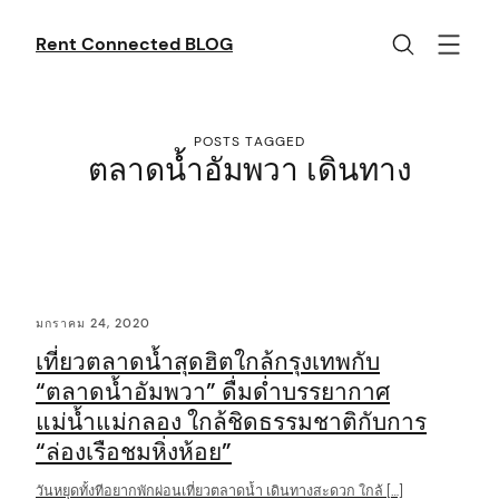
Skip
to
Rent Connected BLOG
content
POSTS TAGGED
ตลาดน้ำอัมพวา เดินทาง
C
มกราคม 24, 2020
o
เที่ยวตลาดน้ำสุดฮิตใกล้กรุงเทพกับ
n
“ตลาดน้ำอัมพวา” ดื่มด่ำบรรยากาศ
t
แม่น้ำแม่กลอง ใกล้ชิดธรรมชาติกับการ
e
“ล่องเรือชมหิ่งห้อย”
n
วันหยุดทั้งทีอยากพักผ่อนเที่ยวตลาดน้ำ เดินทางสะดวก ใกล้ […]