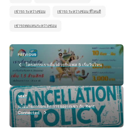
เช่ารถ ระหว่างซ่อม
เช่ารถ ระหว่างซ่อม ที่ไหนดี
เช่ารถทดแทนระหว่างซ่อม
P
Previous
PREVIOUS
o
Post
โครงการเราเที่ยวด้วยกันเฟส 5 เริ่มวันไหน
s
arch
:
t
n
a
Next
NEXT
Post
v
นโยบายการยกเลิก การจองรถเช่า กับ Rent
Connected
i
g