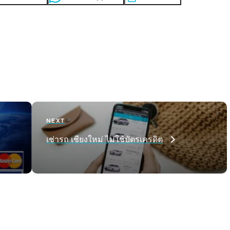
Next
NEXT
Post
เช่ารถ เชียงใหม่ ไม่ใช้บัตรเครดิต