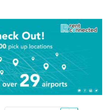
Search