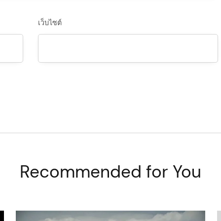
เว็บไซต์
Recommended for You