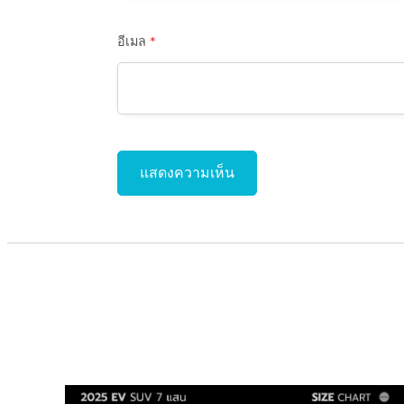
อีเมล
*