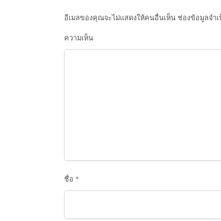
v
อีเมลของคุณจะไม่แสดงให้คนอื่นเห็น
ช่องข้อมูลจำเ
i
ความเห็น
g
a
t
i
o
n
ชื่อ
*