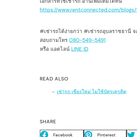
เอกสารที่ใช้เช่ารถ อ่านเพิ่มเติมได้ที่นี่
https://www.rentconnected.com/blogs/
#เช่ารถได้ง่ายกว่า #เช่ารถอุบลราชธานี จอ
สอบถามโทร
080-549-5491
หรือ แอดไลน์
LINE ID
READ ALSO
เช่ารถ เชียงใหม่ ไม่ใช้บัตรเครดิต
SHARE
Facebook
Pinterest