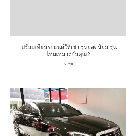
arch
เปรียบเทียบรถยนต์ให้เช่า รุ่นยอดนิยม รุ่น
:
ไหนเหมาะกับคุณ?
ev car