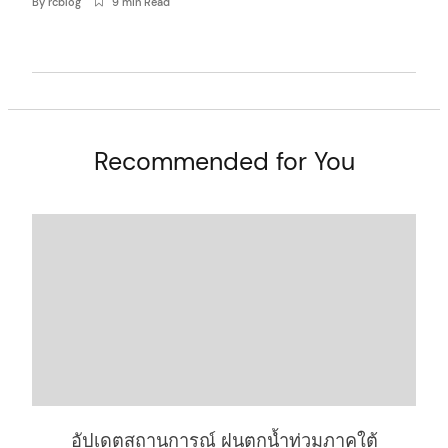
By
rcblog
9 min Read
t
Recommended for You
อัปเดตสถานการณ์ ฝนตกน้ำท่วมภาคใต้