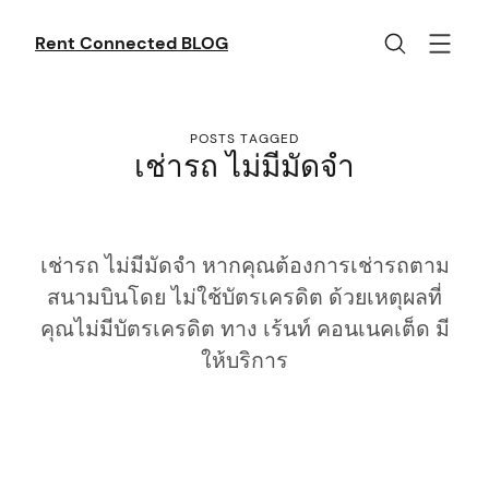
Skip
to
Rent Connected BLOG
content
POSTS TAGGED
เช่ารถ ไม่มีมัดจำ
เช่ารถ ไม่มีมัดจำ หากคุณต้องการเช่ารถตาม
สนามบินโดย ไม่ใช้บัตรเครดิต ด้วยเหตุผลที่
คุณไม่มีบัตรเครดิต ทาง เร้นท์ คอนเนคเต็ด มี
ให้บริการ