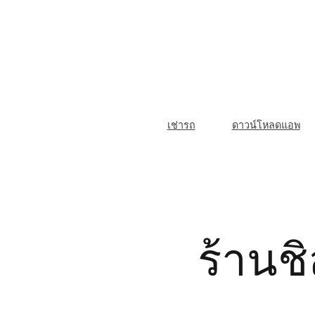
Skip
to
content
M
เช่ารถ
ดาวน์โหลดแอพ
a
i
n
N
ร้านชิ
a
v