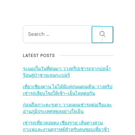
S
Search
for:
i
d
LATEST POSTS
e
ระนองในวันที่ฝนมา: วางทริปเช่ารถจากบ่อน้ำ
ร้อนสู่ป่าชายเลนกะเปอร์
b
เที่ยวเชียงคาน ไม่ได้มีแค่ถนนคนเดิน: วางทริป
เช่ารถเลียบโขงให้เช้า–เย็นไหลต่อกัน
a
ก่อนถึงเกาะตะรุเตา: วางแผนเช่ารถต่อเรือและ
r
อ่านภูมิประเทศสตูลอย่างใจเย็น
เช่ารถเที่ยวดอยตุง เชียงราย: เส้นทางสวน
กาแฟและงานคราฟต์สำหรับคนชอบเที่ยวช้า