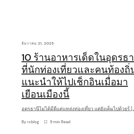
i
g
a
C
ธันวาคม 21, 2025
t
o
10 ร้านอาหารเด็ดในอุดรธา
i
n
ที่นักท่องเที่ยวและคนท้องถิ่
o
t
แนะนำให้ไปเช็กอินเมื่อมา
n
e
เยือนเมืองนี้
n
อุดรธานีไม่ได้มีดีแค่แหล่งท่องเที่ยว แต่ยังเต็มไปด้วยร้ [
t
By
rcblog
9 min Read